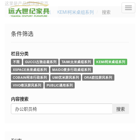
这里是产品模块搜索页
切
网站首页
办公家具
KEMI柯米桌组系列
搜索
换
导
航
条件筛选
栏目分类
不限
GUCCI古驰总裁系列
TAIMI太米桌组系列
KEMI柯米桌组系列
XSPACE未来桌组系列
MAIDO麦多行政桌组系列
COBAIN柯本行政系列
UMI优米屏风系列
ORA欧拉屏风系列
VIVO维沃屏风系列
PUBLIC通用系列
内容搜索
搜索