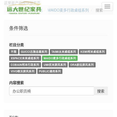
这里是产品模块搜索页
切
网站首页
办公家具
MAIDO麦多行政桌组系列
搜索
换
导
航
条件筛选
栏目分类
不限
GUCCI古驰总裁系列
TAIMI太米桌组系列
KEMI柯米桌组系列
XSPACE未来桌组系列
MAIDO麦多行政桌组系列
COBAIN柯本行政系列
UMI优米屏风系列
ORA欧拉屏风系列
VIVO维沃屏风系列
PUBLIC通用系列
内容搜索
搜索