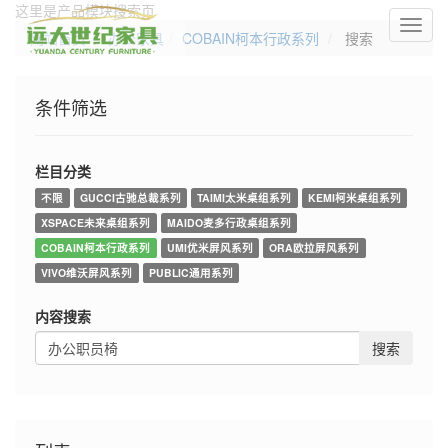
这里是产品模块搜索页
切
网站首页
办公家具
COBAIN柯本行政系列
搜索
换
导
航
条件筛选
栏目分类
不限
GUCCI古驰总裁系列
TAIMI太米桌组系列
KEMI柯米桌组系列
XSPACE未来桌组系列
MAIDO麦多行政桌组系列
COBAIN柯本行政系列
UMI优米屏风系列
ORA欧拉屏风系列
VIVO维沃屏风系列
PUBLIC通用系列
内容搜索
搜索