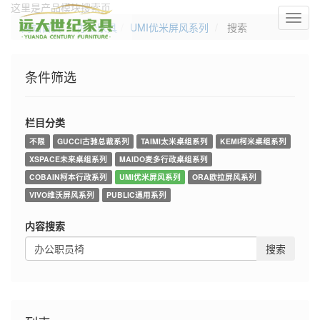
这里是产品模块搜索页
切
网站首页
办公家具
UMI优米屏风系列
搜索
换
导
航
条件筛选
栏目分类
不限
GUCCI古驰总裁系列
TAIMI太米桌组系列
KEMI柯米桌组系列
XSPACE未来桌组系列
MAIDO麦多行政桌组系列
COBAIN柯本行政系列
UMI优米屏风系列
ORA欧拉屏风系列
VIVO维沃屏风系列
PUBLIC通用系列
内容搜索
搜索