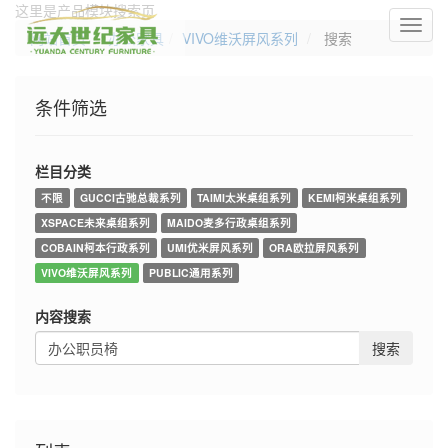
这里是产品模块搜索页
切
网站首页
办公家具
VIVO维沃屏风系列
搜索
换
导
航
条件筛选
栏目分类
不限
GUCCI古驰总裁系列
TAIMI太米桌组系列
KEMI柯米桌组系列
XSPACE未来桌组系列
MAIDO麦多行政桌组系列
COBAIN柯本行政系列
UMI优米屏风系列
ORA欧拉屏风系列
VIVO维沃屏风系列
PUBLIC通用系列
内容搜索
搜索