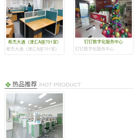
希杰大通（津汇A座701室）
钉钉数字化服务中心
希杰大通（津汇A座701室）
钉钉数字化服务中心
热品推荐
/HOT PRODUCT