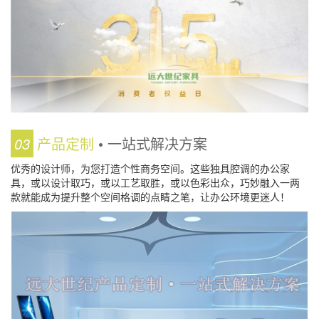
03
产品定制
• 一站式解决方案
优秀的设计师，为您打造个性商务空间。这些独具腔调的办公家
具，或以设计取巧，或以工艺取胜，或以色彩出众，巧妙融入一两
款就能成为提升整个空间格调的点睛之笔，让办公环境更迷人！