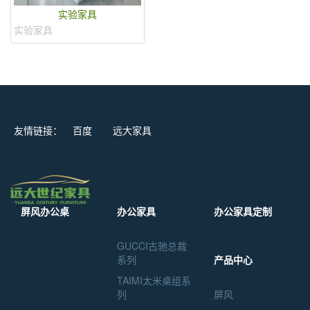
实验家具
实验家具
友情链接：
百度
远大家具
屏风办公桌
办公家具
办公家具定制
GUCCI古驰总裁
系列
产品中心
TAIMI太米桌组系
列
屏风