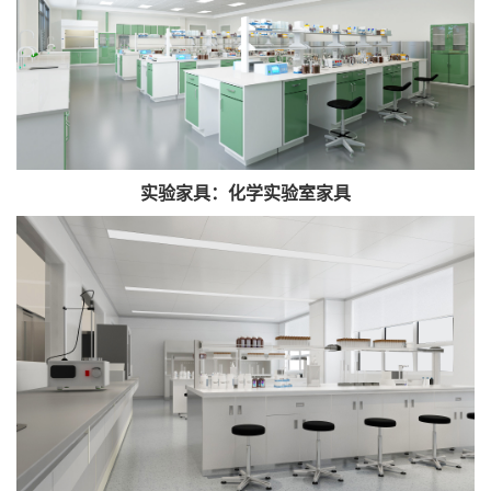
实验家具：化学实验室家具